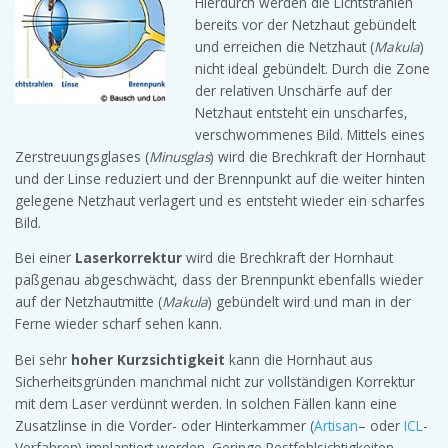
Hierdurch werden die Lichtstrahlen
bereits vor der Netzhaut gebündelt
und erreichen die Netzhaut (
Makula
)
nicht ideal gebündelt. Durch die Zone
der relativen Unschärfe auf der
Netzhaut entsteht ein unscharfes,
verschwommenes Bild. Mittels eines
Zerstreuungsglases (
Minusglas
) wird die Brechkraft der Hornhaut
und der Linse reduziert und der Brennpunkt auf die weiter hinten
gelegene Netzhaut verlagert und es entsteht wieder ein scharfes
Bild.
Bei einer
Laserkorrektur
wird die Brechkraft der Hornhaut
paßgenau abgeschwächt, dass der Brennpunkt ebenfalls wieder
auf der Netzhautmitte (
Makula
) gebündelt wird und man in der
Ferne wieder scharf sehen kann.
Bei sehr
hoher Kurzsichtigkeit
kann die Hornhaut aus
Sicherheitsgründen manchmal nicht zur vollständigen Korrektur
mit dem Laser verdünnt werden. In solchen Fällen kann eine
Zusatzlinse in die Vorder- oder Hinterkammer (
Artisan
– oder
ICL
-
Verfahren) implantiert werden. Geringe Restfehlsichtigkeiten