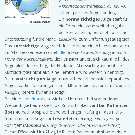
Akkomodationsfähigkeit
) ab. ca. 40.
Lebensjahr des Auges bedingt.
Ein
normalsichtiges
Auge steift für
die Ferne ein, kann weiterhin gut in
der Ferne sehen, benötigt aber eine
Unterstützung für die Nähe (
Lesebrille
) zum Entfernungsausgleich.
Das
kurzsichtige
Auge steift für die Nähe ein, d.h. es kann auch
im Alter besser lesen ohne
Brille
(
ideale Leseentfernung je nach
Höhe der Kurzsichtigkeit
), die Fernsicht ändert sich kaum, d.h. das
Auge bleibt kurzsichtig, der Effekt der Alterssichtigkeit hebt die
Kurzsichtigkeit nicht auf, eine Fernbrille wird weiterhin benötigt.
Beim
weitsichtigen
Auge muss sich der Naheinstellapparat des
Auges stärker ‘anstrengen’ und i.d.R. wird die Lesebrille (
stärkeres
Plusglas
) bereits früher benötigt.
Bei einer
Laserkorrektur
wird die Hornhaut bei vorhandener
Weitsichtigkeit aufgesteilt, bei Kurzsichtigkeit wird
bei Patienten
über 40
nach Absprache und vorheriger Prüfung (
!
) das nicht-
ferndominante Auge zur
Leseerleichterung
etwas geringer
korrigiert (
Monovision
, sog. ‘Goethe’- oder ‘Adenauer-Effekt’
).
Dieser Effekt wird im Alltag i.d.R. vom Patienten nicht bemerkt, da