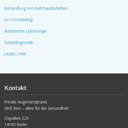
Behandlung von Netzhautdefekten
UV-Crosslinking
Ästhetische Lidchirurgie
Schieldiagnostik
LASEK / PRK
Kontakt
Private Augenarztpraxis
GHZ eins – alles für die Gesundheit
Clayallee 225
14195 Berlin