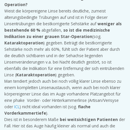
Operation?
Weist die körpereigene Linse bereits deutliche, zumeist
alterungsbedingte Trübungen auf und ist in Folge dieser
Linsentrübungen die bestkorrigierte Sehstärke auf
weniger als
bestehende 60 %
abgefallen,
so ist die medizinische
Indikation zu einer grauen Star-Operation
(sog.
Kataraktoperation
) gegeben. Beträgt die bestkorrigierte
Sehstärke noch mehr als 60%, fühlt sich der Patient aber durch
die deutlich sichtbaren und in der Sehachse liegenden
Linsenveränderungen v.a. bei Nacht deutlich gestört, so ist
ebenfalls die Indikation für eine Entfernung der sich eintrübenden
Linse (
Kataraktoperation
) gegeben.
Man tendiert jedoch auch bei noch völlig klarer Linse ebenso zu
einem kompletten Linsenaustausch, wenn auch bei noch klarer
körpereigener Linse das im Auge vorhandene Platzangebot für
eine phake Vorder- oder Hinterkammerlinse (Artisan/Verisyse
oder
ICL
) nicht ideal vorhanden ist (sog.
flache
Vorderkammertiefe
).
Dies ist in besonderem Maße
bei weitsichtigen Patienten
der
Fall. Hier ist das Auge häufig kleiner als normal und auch die