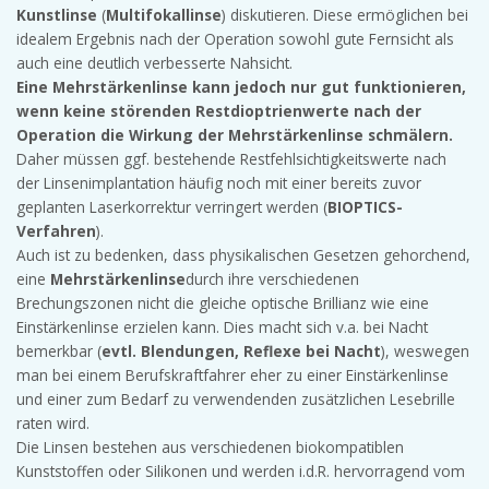
Kunstlinse
(
Multifokallinse
) diskutieren. Diese ermöglichen bei
idealem Ergebnis nach der Operation sowohl gute Fernsicht als
auch eine deutlich verbesserte Nahsicht.
Eine Mehrstärkenlinse kann jedoch nur gut funktionieren,
wenn keine störenden Restdioptrienwerte nach der
Operation die Wirkung der Mehrstärkenlinse schmälern.
Daher müssen ggf. bestehende Restfehlsichtigkeitswerte nach
der Linsenimplantation häufig noch mit einer bereits zuvor
geplanten Laserkorrektur verringert werden (
BIOPTICS-
Verfahren
).
Auch ist zu bedenken, dass physikalischen Gesetzen gehorchend,
eine
Mehrstärkenlinse
durch ihre verschiedenen
Brechungszonen nicht die gleiche optische Brillianz wie eine
Einstärkenlinse erzielen kann. Dies macht sich v.a. bei Nacht
bemerkbar (
evtl. Blendungen, Reflexe bei Nacht
), weswegen
man bei einem Berufskraftfahrer eher zu einer Einstärkenlinse
und einer zum Bedarf zu verwendenden zusätzlichen Lesebrille
raten wird.
Die Linsen bestehen aus verschiedenen biokompatiblen
Kunststoffen oder Silikonen und werden i.d.R. hervorragend vom