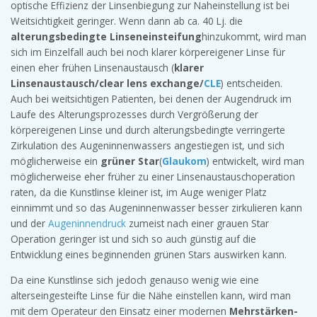
optische Effizienz der Linsenbiegung zur Naheinstellung ist bei
Weitsichtigkeit geringer. Wenn dann ab ca. 40 Lj. die
alterungsbedingte Linseneinsteifung
hinzukommt, wird man
sich im Einzelfall auch bei noch klarer körpereigener Linse für
einen eher frühen Linsenaustausch (
klarer
Linsenaustausch/clear lens exchange/
CLE
) entscheiden.
Auch bei weitsichtigen Patienten, bei denen der Augendruck im
Laufe des Alterungsprozesses durch Vergrößerung der
körpereigenen Linse und durch alterungsbedingte verringerte
Zirkulation des Augeninnenwassers angestiegen ist, und sich
möglicherweise ein
grüner Star
(
Glaukom
) entwickelt, wird man
möglicherweise eher früher zu einer Linsenaustauschoperation
raten, da die Kunstlinse kleiner ist, im Auge weniger Platz
einnimmt und so das Augeninnenwasser besser zirkulieren kann
und der
Augeninnendruck
zumeist nach einer grauen Star
Operation geringer ist und sich so auch günstig auf die
Entwicklung eines beginnenden grünen Stars auswirken kann.
Da eine Kunstlinse sich jedoch genauso wenig wie eine
alterseingesteifte Linse für die Nähe einstellen kann, wird man
mit dem Operateur den Einsatz einer modernen
Mehrstärken-