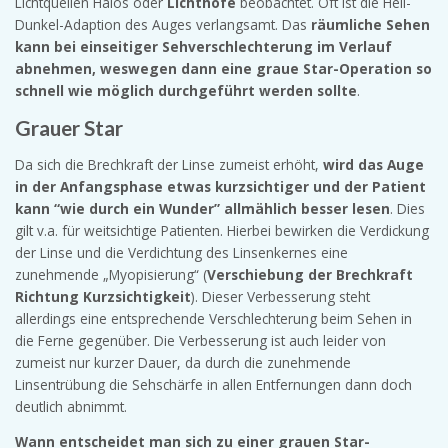
Lichtquellen Halos oder
Lichthöfe
beobachtet. Oft ist die Hell-
Dunkel-Adaption des Auges verlangsamt. Das
räumliche Sehen
kann bei einseitiger Sehverschlechterung im Verlauf
abnehmen, weswegen dann eine graue Star-Operation so
schnell wie möglich durchgeführt werden sollte
.
Grauer Star
Da sich die Brechkraft der Linse zumeist erhöht,
wird das Auge
in der Anfangsphase etwas kurzsichtiger und der Patient
kann “wie durch ein Wunder” allmählich besser lesen
. Dies
gilt v.a. für weitsichtige Patienten. Hierbei bewirken die Verdickung
der Linse und die Verdichtung des Linsenkernes eine
zunehmende „Myopisierung“ (
Verschiebung der Brechkraft
Richtung Kurzsichtigkeit
). Dieser Verbesserung steht
allerdings eine entsprechende Verschlechterung beim Sehen in
die Ferne gegenüber. Die Verbesserung ist auch leider von
zumeist nur kurzer Dauer, da durch die zunehmende
Linsentrübung die Sehschärfe in allen Entfernungen dann doch
deutlich abnimmt.
Wann entscheidet man sich zu einer grauen Star-