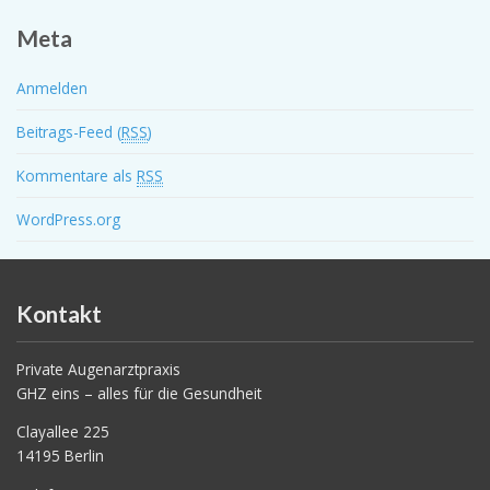
Meta
Anmelden
Beitrags-Feed (
RSS
)
Kommentare als
RSS
WordPress.org
Kontakt
Private Augenarztpraxis
GHZ eins – alles für die Gesundheit
Clayallee 225
14195 Berlin